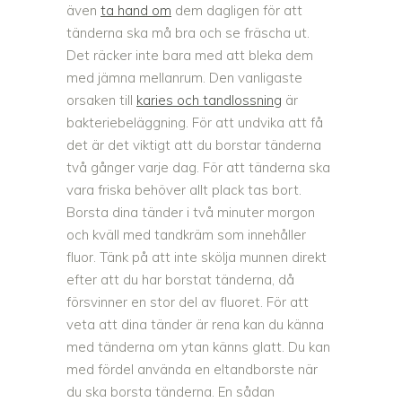
även
ta hand om
dem dagligen för att
tänderna ska må bra och se fräscha ut.
Det räcker inte bara med att bleka dem
med jämna mellanrum. Den vanligaste
orsaken till
karies och tandlossning
är
bakteriebeläggning. För att undvika att få
det är det viktigt att du borstar tänderna
två gånger varje dag. För att tänderna ska
vara friska behöver allt plack tas bort.
Borsta dina tänder i två minuter morgon
och kväll med tandkräm som innehåller
fluor. Tänk på att inte skölja munnen direkt
efter att du har borstat tänderna, då
försvinner en stor del av fluoret. För att
veta att dina tänder är rena kan du känna
med tänderna om ytan känns glatt. Du kan
med fördel använda en eltandborste när
du ska borsta tänderna. En sådan