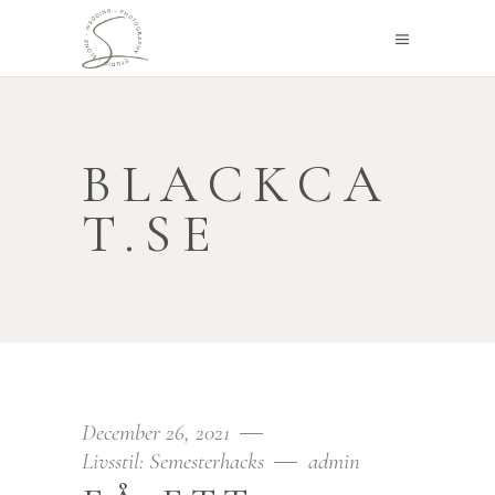
BLACKCA
T.SE
December 26, 2021
Livsstil: Semesterhacks
admin