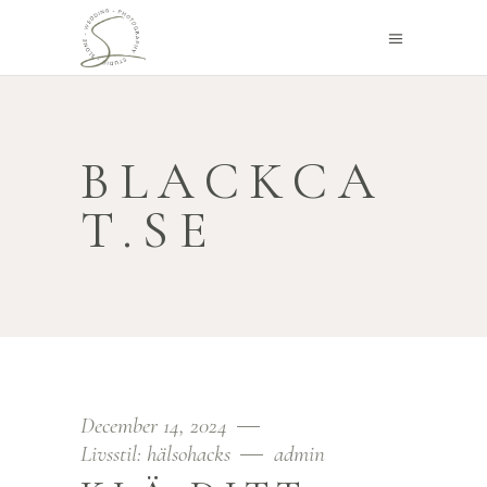
BLACKCA
T.SE
December 14, 2024
Livsstil: hälsohacks
admin