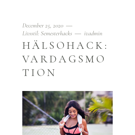
December 25, 2020
Livsstil: Semesterhacks
ivadmin
HÄLSOHACK:
VARDAGSMO
TION