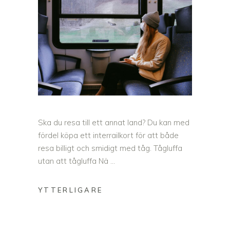
Ska du resa till ett annat land? Du kan med
fördel köpa ett interrailkort för att både
resa billigt och smidigt med tåg. Tågluffa
utan att tågluffa Nä